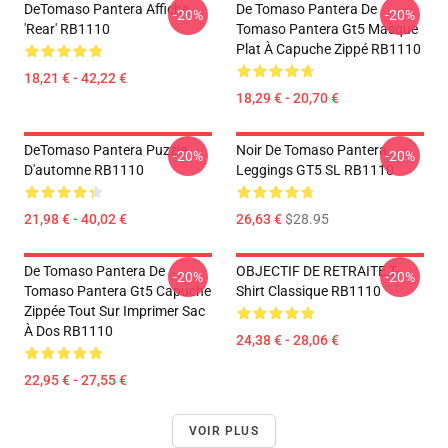
DeTomaso Pantera Affiche
De Tomaso Pantera De
-20%
-20%
'Rear' RB1110
Tomaso Pantera Gt5 Masque
Plat À Capuche Zippé RB1110
18,21 € - 42,22 €
18,29 € - 20,70 €
DeTomaso Pantera Puzzle
Noir De Tomaso Pantera
-20%
-20%
D'automne RB1110
Leggings GT5 SL RB1110
21,98 € - 40,02 €
26,63 €
$28.95
De Tomaso Pantera De
OBJECTIF DE RETRAITE T-
-20%
-20%
Tomaso Pantera Gt5 Capuche
Shirt Classique RB1110
Zippée Tout Sur Imprimer Sac
À Dos RB1110
24,38 € - 28,06 €
22,95 € - 27,55 €
VOIR PLUS