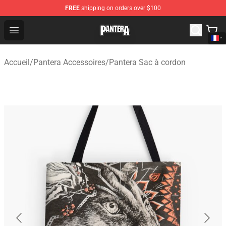
FREE
shipping on orders over $100
Pantera Store - Official Pantera Merchandise Shop
Open menu
Accueil
/
Pantera Accessoires
/
Pantera Sac à cordon