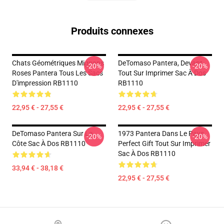
Produits connexes
Chats Géométriques Mignons
DeTomaso Pantera, Devant
-20%
-20%
Roses Pantera Tous Les Sacs
Tout Sur Imprimer Sac À Dos
D'impression RB1110
RB1110
22,95 € - 27,55 €
22,95 € - 27,55 €
DeTomaso Pantera Sur La
1973 Pantera Dans Le Pays
-20%
-20%
Côte Sac À Dos RB1110
Perfect Gift Tout Sur Imprimer
Sac À Dos RB1110
33,94 € - 38,18 €
22,95 € - 27,55 €
Footer