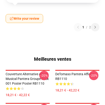
Write your review
1
/
2
Meilleures ventes
Couverture Alternative Album
DeTomaso Pantera Affiche
-20%
-20%
Musical Pantera Groupe Rock
RB1110
001 Poster Poster RB1110
18,21 € - 42,22 €
18,21 € - 42,22 €