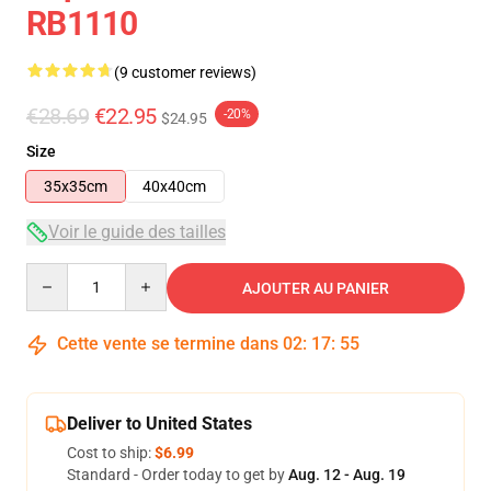
RB1110
(9 customer reviews)
€28.69
€22.95
-20%
$24.95
Size
35x35cm
40x40cm
Voir le guide des tailles
Quantity
AJOUTER AU PANIER
Cette vente se termine dans
02
:
17
:
54
Deliver to United States
Cost to ship:
$6.99
Standard - Order today to get by
Aug. 12 - Aug. 19