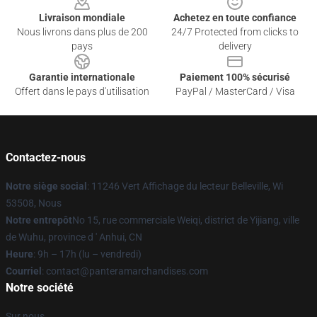
Livraison mondiale
Achetez en toute confiance
Nous livrons dans plus de 200
24/7 Protected from clicks to
pays
delivery
Garantie internationale
Paiement 100% sécurisé
Offert dans le pays d'utilisation
PayPal / MasterCard / Visa
Contactez-nous
Notre siège social
: 11246 Vert Affichage du lecteur Belleville, Wi
53508, Nous
Notre entrepôt
No 15, rue commerciale Weiqi, district de Yijiang, ville
de Wuhu, province d ' Anhui, CN
Heure
: 9h – 17h (lu – vendredi)
Courriel
: contact@panteramarchandises.com
Notre société
Sur nous