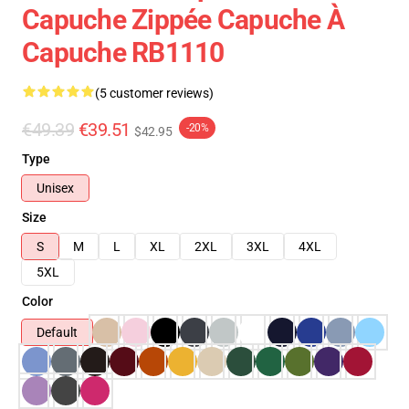
Capuche Zippée Capuche À
Capuche RB1110
(5 customer reviews)
€49.39
€39.51
-20%
$42.95
Type
Unisex
Size
S
M
L
XL
2XL
3XL
4XL
5XL
Color
Default