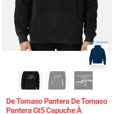
blank template
De Tomaso Pantera De Tomaso
Pantera Gt5 Capuche À