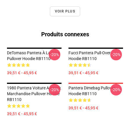
VOIR PLUS
Produits connexes
DeTomaso Pantera À La Côte
Fucci Pantera Pull-Over
-20%
-20%
Pullover Hoodie RB1110
Hoodie RB1110
39,51 € - 45,95 €
39,51 € - 45,95 €
1980 Pantera Voiture Artwork
Pantera Dimebag Pullover
-20%
-20%
Marchandise Pullover Hoodie
Hoodie RB1110
RB1110
39,51 € - 45,95 €
39,51 € - 45,95 €