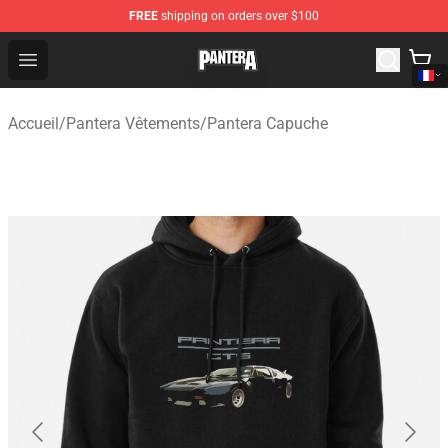
FREE
shipping on orders over $100
Pantera Store - Official Pantera Merchandise Shop
Open menu
Accueil
/
Pantera Vêtements
/
Pantera Capuche