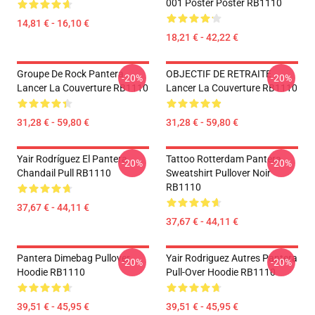
001 Poster Poster RB1110
14,81 € - 16,10 €
18,21 € - 42,22 €
Groupe De Rock Pantera
OBJECTIF DE RETRAITE
-20%
-20%
Lancer La Couverture RB1110
Lancer La Couverture RB1110
31,28 € - 59,80 €
31,28 € - 59,80 €
Yair Rodríguez El Pantera
Tattoo Rotterdam Pantera
-20%
-20%
Chandail Pull RB1110
Sweatshirt Pullover Noir
RB1110
37,67 € - 44,11 €
37,67 € - 44,11 €
Pantera Dimebag Pullover
Yair Rodriguez Autres Pantera
-20%
-20%
Hoodie RB1110
Pull-Over Hoodie RB1110
39,51 € - 45,95 €
39,51 € - 45,95 €