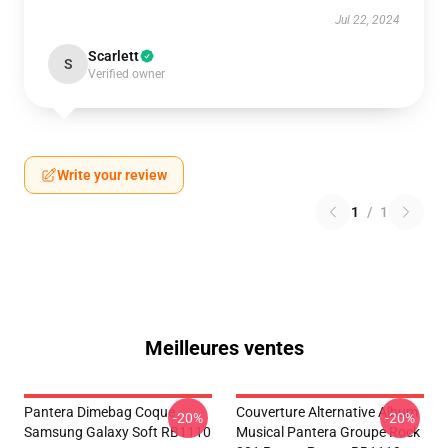
Jul 22, 2024
Scarlett
S
Verified owner
Write your review
1
/
1
Meilleures ventes
Pantera Dimebag Coque
Couverture Alternative Album
-20%
-20%
Samsung Galaxy Soft RB1110
Musical Pantera Groupe Rock