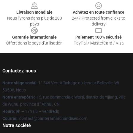
Livraison mondiale
Achetez en toute confiance
Nous livrons dans plus de 200
24/7 Protected from clicks to
pays
delivery
Garantie internationale
Paiement 100% sécurisé
Offert dans le pays d'utilisation
PayPal / MasterCard / Visa
Contactez-nous
Notre siège social
: 11246 Vert Affichage du lecteur Belleville, Wi
53508, Nous
Notre entrepôt
No 15, rue commerciale Weiqi, district de Yijiang, ville
de Wuhu, province d ' Anhui, CN
Heure
: 9h – 17h (lu – vendredi)
Courriel
: contact@panteramarchandises.com
Notre société