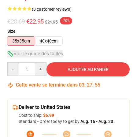
(8 customer reviews)
€28.69
€22.95
-20%
$24.95
Size
35x35cm
40x40cm
Voir le guide des tailles
Quantity
AJOUTER AU PANIER
Cette vente se termine dans
03
:
27
:
54
Deliver to United States
Cost to ship:
$6.99
Standard - Order today to get by
Aug. 16 - Aug. 23