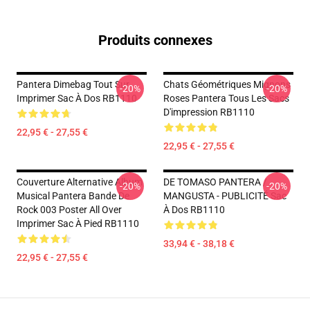
Produits connexes
Pantera Dimebag Tout Sur
Chats Géométriques Mignons
-20%
-20%
Imprimer Sac À Dos RB1110
Roses Pantera Tous Les Sacs
D'impression RB1110
22,95 € - 27,55 €
22,95 € - 27,55 €
Couverture Alternative Album
DE TOMASO PANTERA /
-20%
-20%
Musical Pantera Bande De
MANGUSTA - PUBLICITÉ Sac
Rock 003 Poster All Over
À Dos RB1110
Imprimer Sac À Pied RB1110
33,94 € - 38,18 €
22,95 € - 27,55 €
Footer