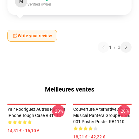
M
Verified owner
Write your review
1
/
2
Meilleures ventes
Yair Rodriguez Autres Pantera
Couverture Alternative Album
-20%
-20%
IPhone Tough Case RB1110
Musical Pantera Groupe Rock
001 Poster Poster RB1110
14,81 € - 16,10 €
18,21 € - 42,22 €