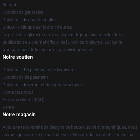
Sur nous
Conditions générales
Politiques de confidentialité
DMCA - Politique sur le droit d'auteur
Le présent règlement entre en vigueur le jour suivant celui de sa
publication au Journal officiel de l'Union européenne. Loi sur la
transparence de la chaîne d'approvisionnement
Notre soutien
Politiques d'expédition et de livraison
Conditions de paiement
Politiques de retour et de remboursement
Contactez-nous
Aide aux clients (FAQ)
Vente
Notre magasin
Avec une telle variété de designs de haute qualité et magnifiques, nous
savons que votre style parfait est là. Nos produits ont été conçus par