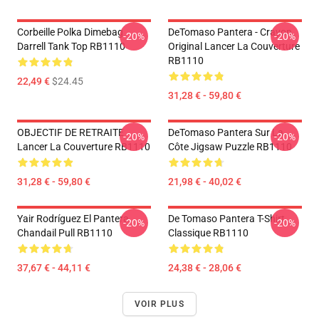
Corbeille Polka Dimebag
DeTomaso Pantera - Crayon,
-20%
-20%
Darrell Tank Top RB1110
Original Lancer La Couverture
RB1110
22,49 €
$24.45
31,28 € - 59,80 €
OBJECTIF DE RETRAITE
DeTomaso Pantera Sur La
-20%
-20%
Lancer La Couverture RB1110
Côte Jigsaw Puzzle RB1110
31,28 € - 59,80 €
21,98 € - 40,02 €
Yair Rodríguez El Pantera
De Tomaso Pantera T-Shirt
-20%
-20%
Chandail Pull RB1110
Classique RB1110
37,67 € - 44,11 €
24,38 € - 28,06 €
VOIR PLUS