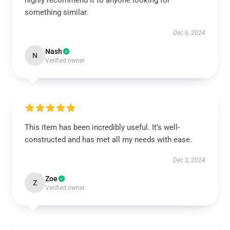
highly recommend it to anyone looking for
something similar.
Dec 6, 2024
Nash
N
Verified owner
This item has been incredibly useful. It’s well-
constructed and has met all my needs with ease.
Dec 3, 2024
Zoe
Z
Verified owner