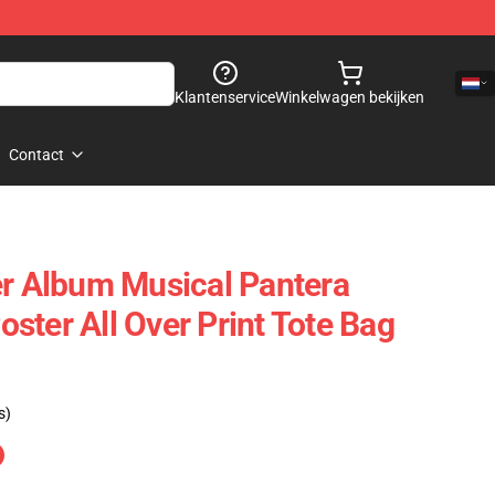
Klantenservice
Winkelwagen bekijken
Contact
er Album Musical Pantera
ster All Over Print Tote Bag
s)