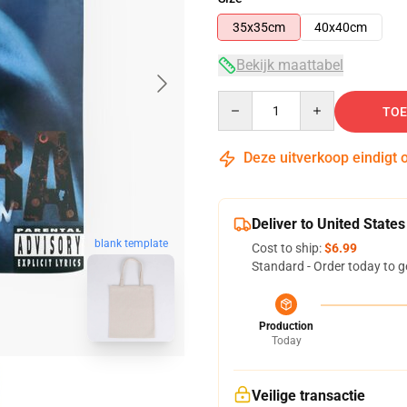
35x35cm
40x40cm
Bekijk maattabel
Quantity
TOE
Deze uitverkoop eindigt 
Deliver to United States
blank template
Cost to ship:
$6.99
Standard - Order today to g
Production
Today
Veilige transactie