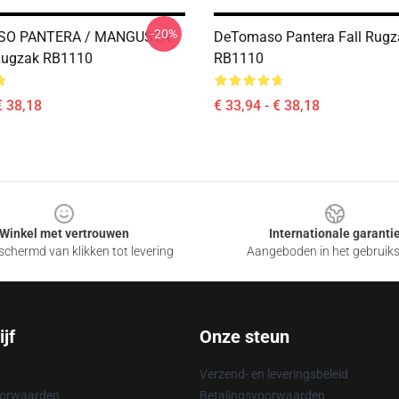
-20%
SO PANTERA / MANGUSTA -
DeTomaso Pantera Fall Rugz
ugzak RB1110
RB1110
€ 38,18
€ 33,94 - € 38,18
Winkel met vertrouwen
Internationale garanti
chermd van klikken tot levering
Aangeboden in het gebruik
jf
Onze steun
Verzend- en leveringsbeleid
oorwaarden
Betalingsvoorwaarden