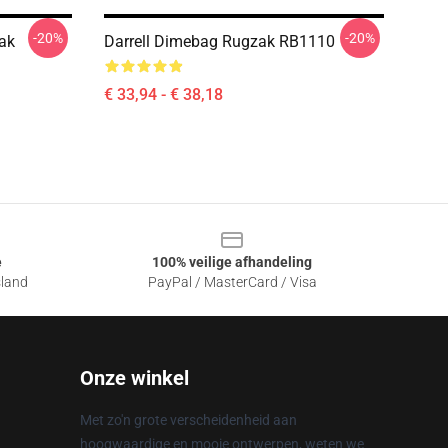
-20%
-20%
ak
Darrell Dimebag Rugzak RB1110
€ 33,94 - € 38,18
e
100% veilige afhandeling
sland
PayPal / MasterCard / Visa
Onze winkel
Met zo'n grote verscheidenheid aan
hoogwaardige en mooie ontwerpen, weten we