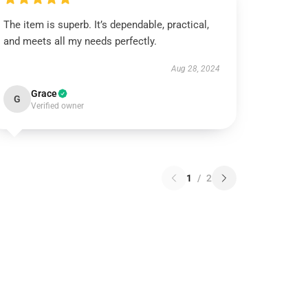
The item is superb. It’s dependable, practical,
and meets all my needs perfectly.
Aug 28, 2024
Grace
G
Verified owner
1
/
2