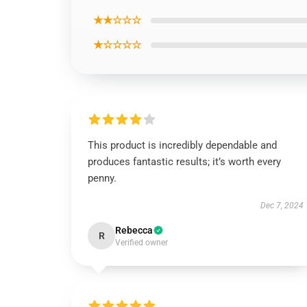
★★☆☆☆
★☆☆☆☆
This product is incredibly dependable and
produces fantastic results; it’s worth every
penny.
Dec 7, 2024
Rebecca
R
Verified owner