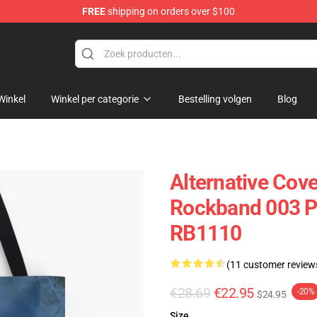
FREE
shipping on orders over $100
Winkel
Winkel per categorie
Bestelling volgen
Blog
Alternative Cov
Rockband 003 Po
RB1110
(11 customer review
€28.69
€22.95
-20%
$24.95
Size