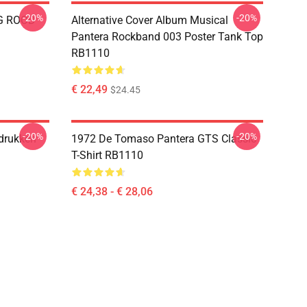
-20%
-20%
G ROOD
Alternative Cover Album Musical
Pantera Rockband 003 Poster Tank Top
RB1110
€ 22,49
$24.45
-20%
-20%
drukken
1972 De Tomaso Pantera GTS Classic
T-Shirt RB1110
€ 24,38 - € 28,06