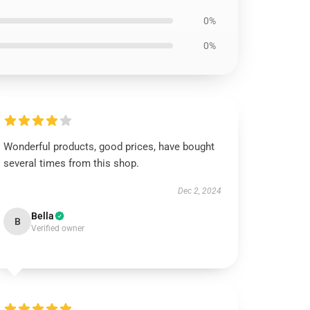
0%
0%
Wonderful products, good prices, have bought
several times from this shop.
Dec 2, 2024
Bella
B
Verified owner