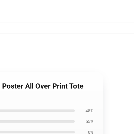
Poster All Over Print Tote
45%
55%
0%