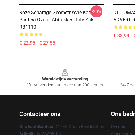
-20%
Roze Schattige Geometrische Katten
DE TOMA
Pantera Overal Afdrukken Tote Zak
ADVERT R
RB1110
€ 33,94 - 
€ 22,95 - € 27,55
Footer
Wereldwijde verzending
Wij verzenden naar meer dan 200 landen
24/7 bes
Contacteer ons
Ons bedri
Ons hoofdkantoor
: 11246 Groen Beeldstation
Over ons
Belleville, Wi 53508, Us
Algemene v