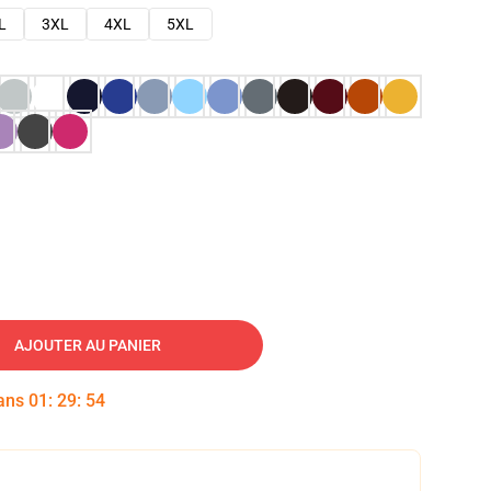
L
3XL
4XL
5XL
AJOUTER AU PANIER
dans
01
:
29
:
53