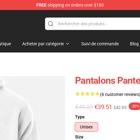
FREE
shipping on orders over $100
tique
Acheter par catégorie
Suivi de commande
Blog
Pantalons Pante
(6 customer reviews
€49.39
€39.51
-20%
$42.95
Type
Unisex
Size