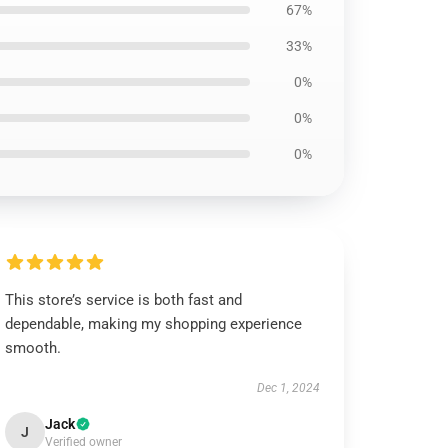
67%
33%
0%
0%
0%
This store’s service is both fast and
dependable, making my shopping experience
smooth.
Dec 1, 2024
Jack
J
Verified owner