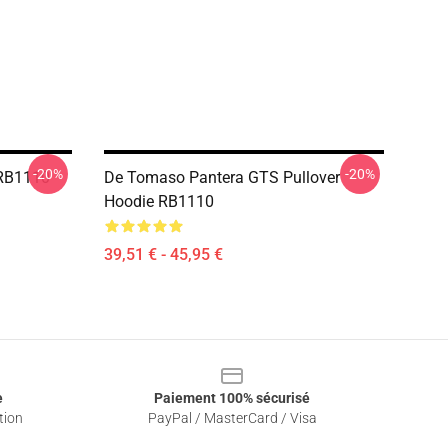
-20%
-20%
 RB1110
De Tomaso Pantera GTS Pullover
Hoodie RB1110
39,51 € - 45,95 €
e
Paiement 100% sécurisé
tion
PayPal / MasterCard / Visa