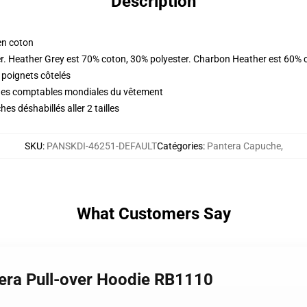
Description
en coton
r. Heather Grey est 70% coton, 30% polyester. Charbon Heather est 60% 
 poignets côtelés
iques comptables mondiales du vêtement
s déshabillés aller 2 tailles
SKU
:
PANSKDI-46251-DEFAULT
Catégories
:
Pantera Capuche
,
What Customers Say
tera Pull-over Hoodie RB1110