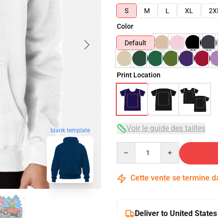
S
M
L
XL
2X
Color
Default
Print Location
Voir le guide des tailles
blank template
Quantity
Cette vente se termine 
Deliver to United States