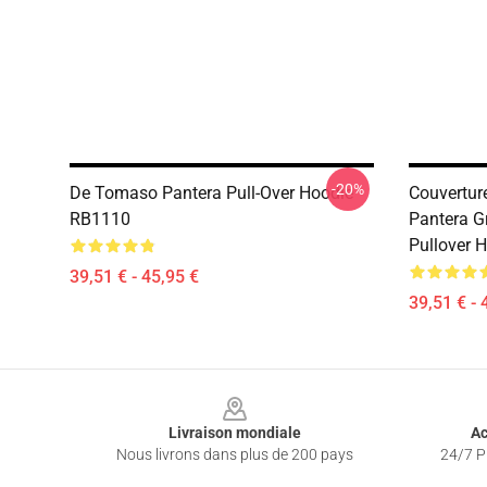
-20%
De Tomaso Pantera Pull-Over Hoodie
Couvertur
RB1110
Pantera G
Pullover 
39,51 € - 45,95 €
39,51 € - 
Footer
Livraison mondiale
Ac
Nous livrons dans plus de 200 pays
24/7 Pr