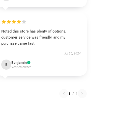
Noted this store has plenty of options,
customer service was friendly, and my
purchase came fast.
Jul 26, 2024
Benjamin
B
Verified owner
1
/
1